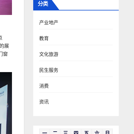
分类
产业地产
点
教育
的展
门窗
文化旅游
民生服务
消费
资讯
一
二
三
四
五
六
日