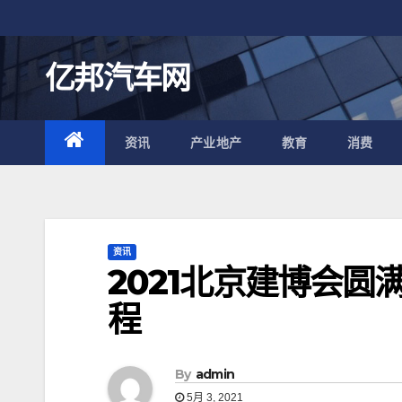
跳
至
内
亿邦汽车网
容
资讯
产业地产
教育
消费
资讯
2021北京建博会圆
程
By
admin
5月 3, 2021