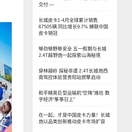
交付 —
长城皮卡1-4月全球累计销售
67505辆 同比增长9.7% 蝉联中国
皮卡销冠
够劲够野够安全 五一假期与长城
2.4T越野炮一起探索山海秘境
穿林越岭 探秘非遗 2.4T长城炮西
南驾控体验营贵阳站燃擎启动
和平精英巨型运输机“空降”潍坊 数
字经济“筝筝日上”
在一起，才是中国皮卡力量！长城
炮以品类创新推动皮卡市场扩容