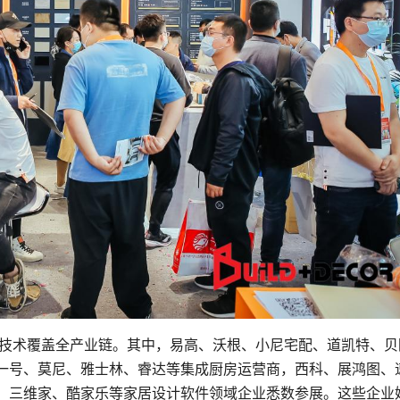
与技术覆盖全产业链。其中，易高、沃根、小尼宅配、道凯特、贝
一号、莫尼、雅士林、睿达等集成厨房运营商，西科、展鸿图、
、三维家、酷家乐等家居设计软件领域企业悉数参展。这些企业