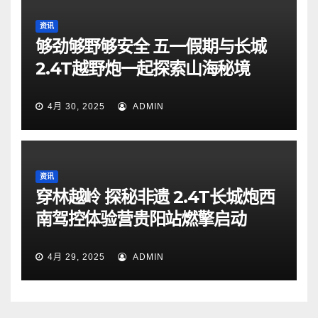
资讯
够劲够野够安全 五一假期与长城
2.4T越野炮一起探索山海秘境
4月 30, 2025
ADMIN
资讯
穿林越岭 探秘非遗 2.4T长城炮西
南驾控体验营贵阳站燃擎启动
4月 29, 2025
ADMIN