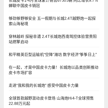
长城皮卡1-4月全球累计销售67505辆 同比增长9.7%
蝉联中国皮卡销冠
够劲够野够安全 五一假期与长城2.4T越野炮一起探
索山海秘境
穿林越岭 探秘非遗 2.4T长城炮西南驾控体验营贵阳
站燃擎启动
和平精英巨型运输机“空降”潍坊 数字经济“筝筝日上”
在一起，才是中国皮卡力量！长城炮以品类创新推动
皮卡市场扩容
走进“我和我的长城炮” 感受中国皮卡力量
全球首款越野混动皮卡登场 山海炮Hi4-T全球预售
22.88万元起