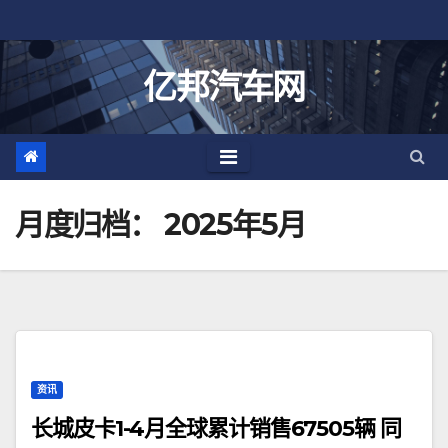
跳
至
内
亿邦汽车网
容
月度归档：
2025年5月
资讯
长城皮卡1-4月全球累计销售67505辆 同