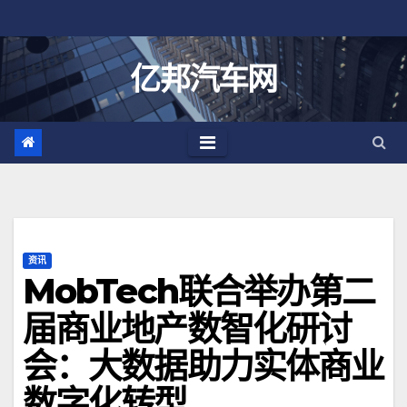
跳
至
内
亿邦汽车网
容
资讯
MobTech联合举办第二
届商业地产数智化研讨
会：大数据助力实体商业
数字化转型