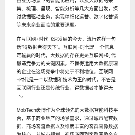
各业务场景下的智能化应用，以及大数据的采
集、梳理、呈现、智能分析等几大方面出发，探
讨数据驱动业务，实现精细化运营、数字化营销
等未来商业面临的重要课题。
在互联网+时代飞速发展的今天，流行这样一句
话“得数据者得天下”。互联网+时代是一个信息
定输赢的时代，大数据的存在更是互联网+时代
锻造竞争力的关键因素。不懂得运用大数据原理
的企业在这场竞争中将处于不利地位。互联网
+时代是一个以数据和技术为王的时代，不管是
互联网行业还是传统行业，得数据者才能得天
下。
MobTech袤博作为全球领先的大数据智能科技平
台，基于商业地产的场景需求，通过城市配套数
据、商场客流数据以及维度丰富的客群画像数据
为核心，从城市规划、商场商圈到客群画像全方