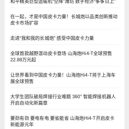
和平精英巨型运输机“空降”潍坊 数字经济“筝筝日上”
在一起，才是中国皮卡力量！长城炮以品类创新推动
皮卡市场扩容
走进“我和我的长城炮” 感受中国皮卡力量
全球首款越野混动皮卡登场 山海炮Hi4-T全球预售
22.88万元起
让世界看到中国皮卡力量！山海炮Hi4-T将于上海车
展全球预售
大学生团队破局焊接行业难题 360° 智能焊接机器人
开启自动化新篇章
要劲有劲 要电有电 要省能省 山海炮Hi4-T开启皮卡
新能源元年