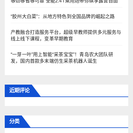
够劲够省够可靠 全能2.4T乘用炮带你纵享露营自由
“胶州大白菜”：从地方特色到全国品牌的崛起之路
产教融合打造服务平台，超级早教师提供多元服务与
线上线下课程，变革早期教育
“一芽一叶”用上智能“采茶宝宝”！青岛农大团队研
发，国内首款多末端仿生采茶机器人诞生
近期评论
分类