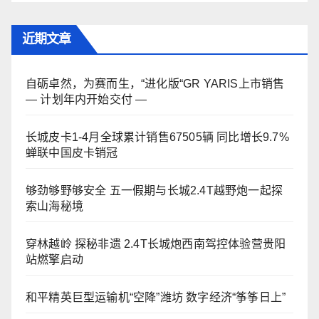
近期文章
自砺卓然，为赛而生，“进化版“GR YARIS上市销售
— 计划年内开始交付 —
长城皮卡1-4月全球累计销售67505辆 同比增长9.7%
蝉联中国皮卡销冠
够劲够野够安全 五一假期与长城2.4T越野炮一起探
索山海秘境
穿林越岭 探秘非遗 2.4T长城炮西南驾控体验营贵阳
站燃擎启动
和平精英巨型运输机“空降”潍坊 数字经济“筝筝日上”