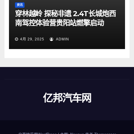
资讯
穿林越岭 探秘非遗 2.4T长城炮西
南驾控体验营贵阳站燃擎启动
4月 29, 2025
ADMIN
亿邦汽车网