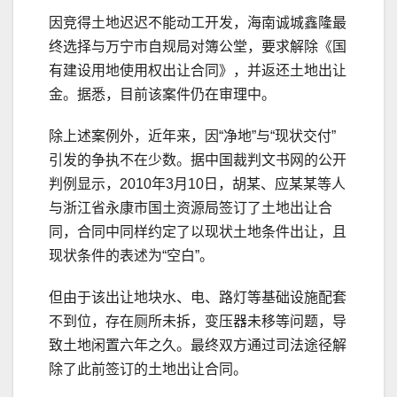
因竞得土地迟迟不能动工开发，海南诚城鑫隆最
终选择与万宁市自规局对簿公堂，要求解除《国
有建设用地使用权出让合同》，并返还土地出让
金。据悉，目前该案件仍在审理中。
除上述案例外，近年来，因“净地”与“现状交付”
引发的争执不在少数。据中国裁判文书网的公开
判例显示，2010年3月10日，胡某、应某某等人
与浙江省永康市国土资源局签订了土地出让合
同，合同中同样约定了以现状土地条件出让，且
现状条件的表述为“空白”。
但由于该出让地块水、电、路灯等基础设施配套
不到位，存在厕所未拆，变压器未移等问题，导
致土地闲置六年之久。最终双方通过司法途径解
除了此前签订的土地出让合同。