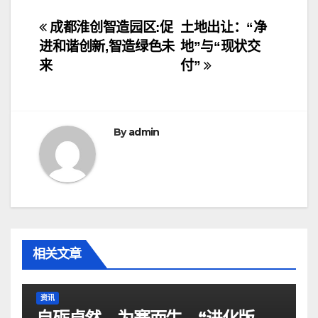
文
成都淮创智造园区:促
土地出让：“净
进和谐创新,智造绿色未
地”与“现状交
章
来
付”
导
航
By
admin
相关文章
资讯