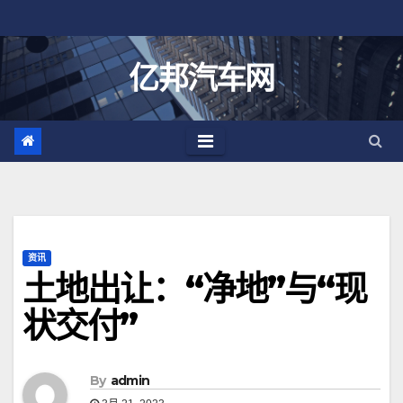
跳
至
内
亿邦汽车网
容
资讯
土地出让：“净地”与“现
状交付”
By
admin