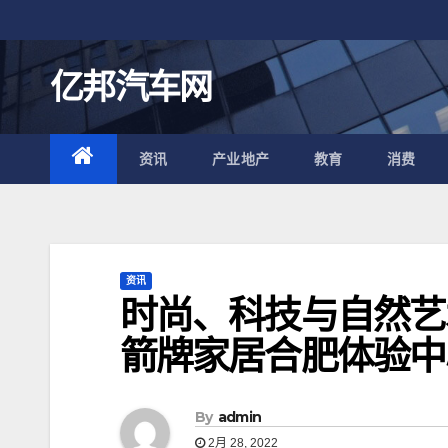
跳
至
内
亿邦汽车网
容
资讯
产业地产
教育
消费
资讯
时尚、科技与自然艺
箭牌家居合肥体验中
By
admin
2月 28, 2022