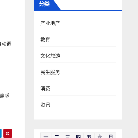
分类
产业地产
教育
自动调
文化旅游
民生服务
消费
用需求
资讯
一
二
三
四
五
六
日