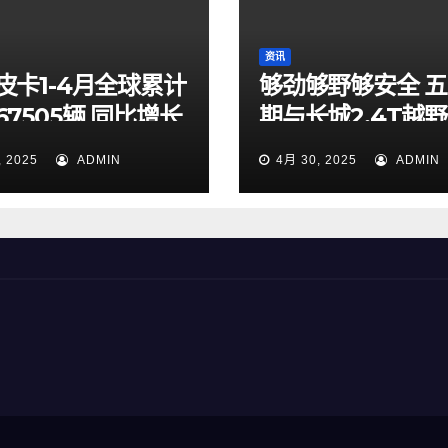
资讯
皮卡1-4月全球累计
够劲够野够安全 
67505辆 同比增长
期与长城2.4T越
7% 蝉联中国皮卡销
起探索山海秘境
, 2025
ADMIN
4月 30, 2025
ADMIN