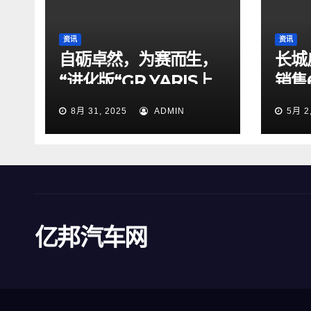
资讯
资讯
自砺卓然，为赛而生，
长城
“进化版“GR YARIS上
销售
市销售— 计划年内开始
9.
8月 31, 2025
ADMIN
5月 2
交付 —
冠
亿邦汽车网