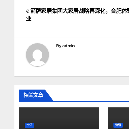
文
箭牌家居集团大家居战略再深化，合肥体
业
章
导
航
By
admin
相关文章
资讯
资讯