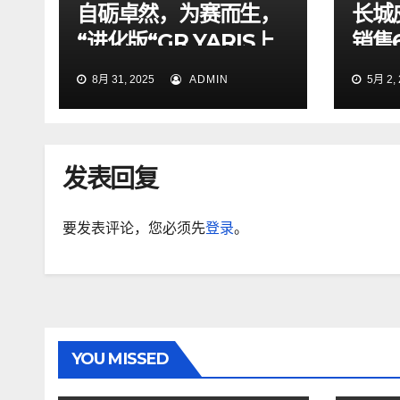
自砺卓然，为赛而生，
长城
“进化版“GR YARIS上
销售6
市销售— 计划年内开始
9.
8月 31, 2025
ADMIN
5月 2, 
交付 —
冠
发表回复
要发表评论，您必须先
登录
。
YOU MISSED