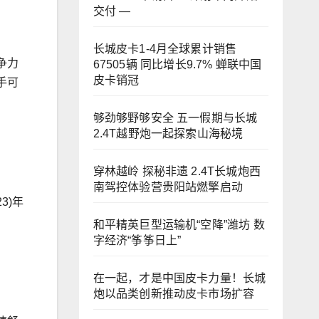
交付 —
长城皮卡1-4月全球累计销售
争力
67505辆 同比增长9.7% 蝉联中国
皮卡销冠
手可
够劲够野够安全 五一假期与长城
2.4T越野炮一起探索山海秘境
穿林越岭 探秘非遗 2.4T长城炮西
南驾控体验营贵阳站燃擎启动
3)年
和平精英巨型运输机“空降”潍坊 数
字经济“筝筝日上”
在一起，才是中国皮卡力量！长城
炮以品类创新推动皮卡市场扩容