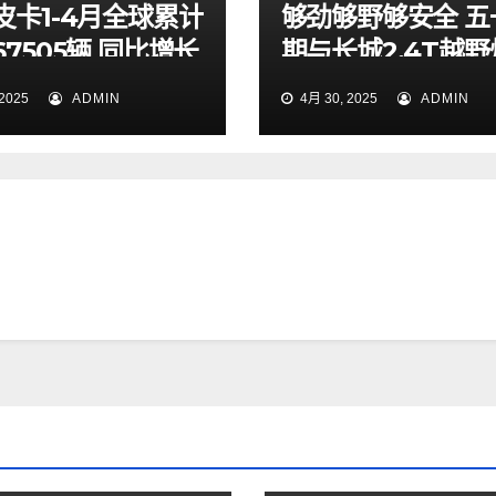
皮卡1-4月全球累计
够劲够野够安全 五
7505辆 同比增长
期与长城2.4T越
7% 蝉联中国皮卡销
起探索山海秘境
2025
ADMIN
4月 30, 2025
ADMIN