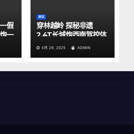
资讯
五一假
穿林越岭 探秘非遗
野炮一
2.4T长城炮西南驾控体
验营贵阳站燃擎启动
4月 29, 2025
ADMIN