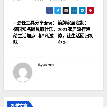
文
烹饪工具分享time：
箭牌家居定制：
德国知名厨具菲仕乐，
2021家居流行趋
章
给生活加点“菲”凡滋
势，让生活回归初
导
味
心
航
By
admin
相关文章