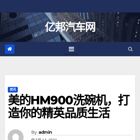
跳
至
内
亿邦汽车网
容
资讯
美的HM900洗碗机，打
造你的精英品质生活
By
admin