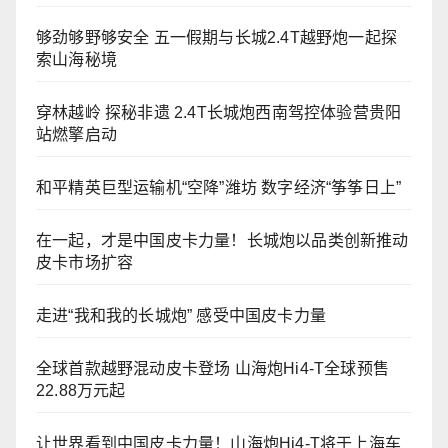
够劲够野够安全 五一假期与长城2.4T越野炮一起探
索山海秘境
穿林越岭 探秘非遗 2.4T长城炮西南驾控体验营贵阳
站燃擎启动
和平精英巨型运输机“空降”潍坊 数字经济“筝筝日上”
在一起，才是中国皮卡力量！长城炮以品类创新推动
皮卡市场扩容
走进“我和我的长城炮” 感受中国皮卡力量
全球首款越野混动皮卡登场 山海炮Hi4-T全球预售
22.88万元起
让世界看到中国皮卡力量！山海炮Hi4-T将于上海车