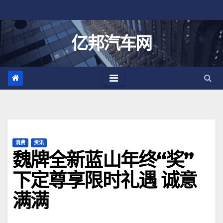
跳
至
内
亿邦汽车网
容
消费
资讯
魏牌全新蓝山年终“奖”
下定尊享限时礼遇 诚意
满满