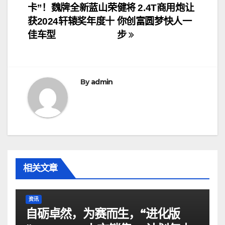
卡”！魏牌全新蓝山荣
健将 2.4T商用炮让
章
获2024轩辕奖年度十
你创富圆梦快人一
导
佳车型
步
航
By
admin
相关文章
资讯
自砺卓然，为赛而生，“进化版