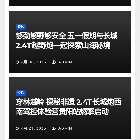
资讯
够劲够野够安全 五一假期与长城
2.4T越野炮一起探索山海秘境
4月 30, 2025
ADMIN
资讯
穿林越岭 探秘非遗 2.4T长城炮西
南驾控体验营贵阳站燃擎启动
4月 29, 2025
ADMIN