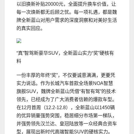
以旧换新补贴20000元，全面提升换车价值，让
每一次焕新都无后顾之忧。每一项礼遇，都是魏
牌全新蓝山对用户需求的深度洞察和对美好生活
的真实回应。
“真”智驾新豪华SUV，全新蓝山实力“奖”硬核有
料
一份丰厚的年终“奖”，不仅要诚意满满，更要凭
实力说话。作为长城汽车首款全场景NOA智慧
旗舰SUV，魏牌全新蓝山凭借“有智有驾”的技术
领先，已经成为了广大消费者信赖的爆款车型。
在12月首周（12.2-12.8），全新蓝山以1450辆
的优异销量强势突围，稳居细分市场第一梯队，
并强势领先汉兰达、皇冠陆放等一众经典合资车
型，展现出新时代高端智能SUV的硬核实力。