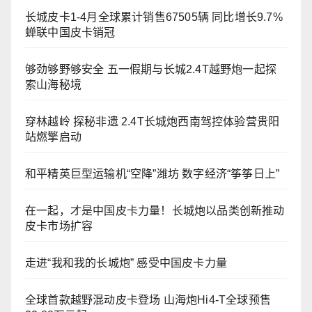
长城皮卡1-4月全球累计销售67505辆 同比增长9.7%
蝉联中国皮卡销冠
够劲够野够安全 五一假期与长城2.4T越野炮一起探
索山海秘境
穿林越岭 探秘非遗 2.4T长城炮西南驾控体验营贵阳
站燃擎启动
和平精英巨型运输机“空降”潍坊 数字经济“筝筝日上”
在一起，才是中国皮卡力量！长城炮以品类创新推动
皮卡市场扩容
走进“我和我的长城炮” 感受中国皮卡力量
全球首款越野混动皮卡登场 山海炮Hi4-T全球预售