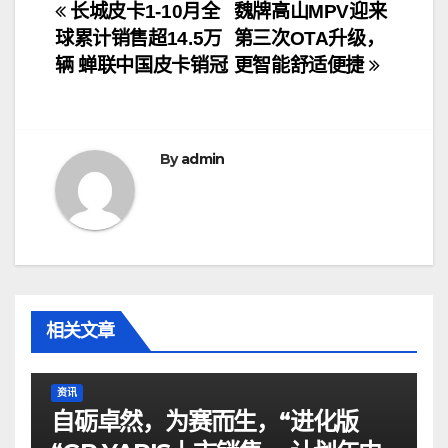
文
长城皮卡1-10月全
魏牌高山MPV迎来
球累计销售超14.5万
第三次OTA升级，
章
辆 蝉联中国皮卡销冠
更智能舒适便捷
导
航
By
admin
相关文章
资讯
自砺卓然，为赛而生，“进化版