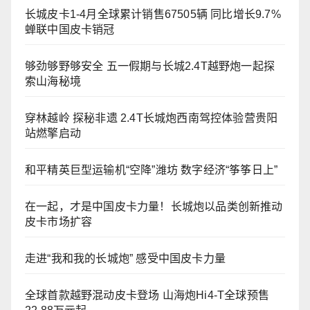
长城皮卡1-4月全球累计销售67505辆 同比增长9.7%
蝉联中国皮卡销冠
够劲够野够安全 五一假期与长城2.4T越野炮一起探
索山海秘境
穿林越岭 探秘非遗 2.4T长城炮西南驾控体验营贵阳
站燃擎启动
和平精英巨型运输机“空降”潍坊 数字经济“筝筝日上”
在一起，才是中国皮卡力量！长城炮以品类创新推动
皮卡市场扩容
走进“我和我的长城炮” 感受中国皮卡力量
全球首款越野混动皮卡登场 山海炮Hi4-T全球预售