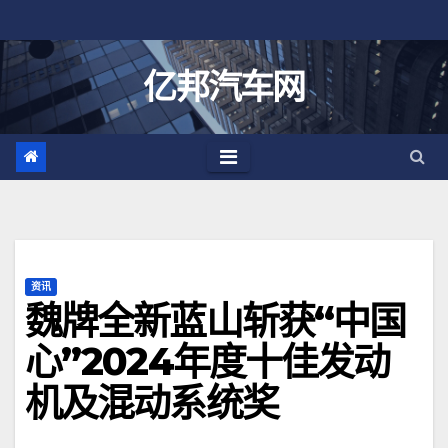
跳
至
内
亿邦汽车网
容
资讯
魏牌全新蓝山斩获“中国
心”2024年度十佳发动
机及混动系统奖