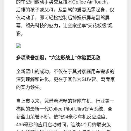
的车空间微动手势交互技术Coffee Air Touch，
后排的孩子或父母，及副驾的爱妻无需起身，仅
仅动动手，即可轻松控制后排娱乐屏与副驾屏
幕，领先科技的魅力，让全家坐享“天花板级”观
影。
多项荣誉加冠
，“六边形战士”体验更无敌
全新蓝山的成功，不仅在于其对家庭用车需求的
深刻理解和进化，更在于其作为SUV智、驾专家
的实力领先。
自上市以来，凭借着流畅的智能车机、行业第一
梯队的最新一代Coffee Pilot Ultra智驾系统，全
新蓝山荣誉不断。依托94毫秒车机反应速度、
436毫秒的应用启动时间，连续4个月蝉联安兔