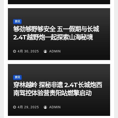
资讯
够劲够野够安全 五一假期与长城
2.4T越野炮一起探索山海秘境
4月 30, 2025
ADMIN
资讯
穿林越岭 探秘非遗 2.4T长城炮西
南驾控体验营贵阳站燃擎启动
4月 29, 2025
ADMIN