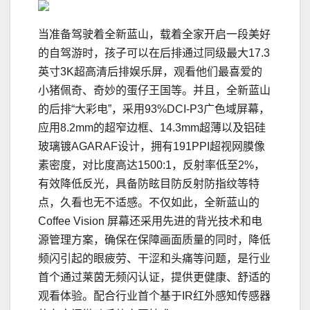
当准备驾驶着全新蓝山，载着全家开启一段美好
的自驾游时，孩子可以在后排通过同级最大17.3
英寸3K超高清后排娱乐屏，观看他们最喜爱的
小猪佩奇、奇妙的蛋仔王国等。并且，全新蓝山
的后排“大彩电”，采用93%DCI-P3广色域屏幕，
应用8.2mm的超窄边框、14.3mm超薄以及铝硅
玻璃镀AGARAF设计，拥有191PPI超视网膜像
素密度，对比度高达1500:1，反射率低至2%，
有效降低反光，具备防眩目防反射防指纹等特
点，久看也无不适感。不仅如此，全新蓝山的
Coffee Vision 屏幕还采用先进的背光技术和电
源管理方案，确保在保障画面质量的同时，降低
频闪引起的眼疲劳、干涩和头痛等问题，是行业
首个通过莱茵无频闪认证，提供更健康、舒适的
观看体验。配合行业首个基于IR红外感知传感器