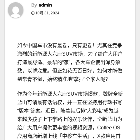
By
admin
10月 31, 2024
如今中国车市没有最卷，只有更卷！尤其在竞争
激烈的新能源大六座SUV市场，为了给广大用户
打造最舒适、豪华的“家”，各大车企使出浑身解
数，以博宠爱。但正如花无百日好，如何才能做
到常青不倒，始终精准地“拿捏”全家人呢？
作为今年新能源大六座SUV市场爆款，魏牌全新
蓝山可谓最有话语权，并一直在坚持用行动书写
“版本”答案。近日，随着其后排“大彩电”成为越
来越多孩子上下学路上的娱乐伙伴，全新蓝山为
给广大用户提供更丰富的视频资源，Coffee OS
应用商店新增上线「中移车生活」，X款应用首