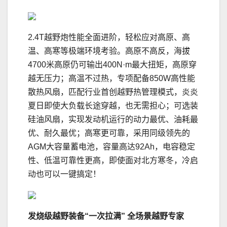
2.4T越野炮性能全面进阶，轻松应对高原、高
温、高寒等极端环境考验。高原不高反，海拔
4700米高原仍可输出400N·m最大扭矩，高原穿
越无压力；高温不过热，专项配备850W高性能
散热风扇，匹配行业首创越野热管理模式，炎炎
夏日即使大负载长途穿越，也无需担心；可选装
硅油风扇，实现发动机运行的动力最优、油耗最
优、耐久最优；高寒更可靠，采用同级领先的
AGM大容量蓄电池，容量高达92Ah，电容稳定
性、低温可靠性更高，即使面对北方寒冬，冷启
动也可以一键搞定！
发烧级越野装备“一次拉满” 全场景越野专家