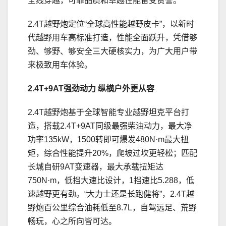
全线穿越，可靠品质和卓越性能备受赞誉。
2.4T越野炮定位“全球高性能越野皮卡”，以新时
代越野用车高标准打造，性能全面跃升，凭借够
劲、够野、够安全三大硬核实力，为广大用户带
来极致用车体验。
2
.4
T
+9
AT强劲动力
纵横户外更从容
2.4T越野炮基于全球智能专业越野坦克平台打
造，搭载2.4T+9AT同级最强柴油动力，最大净
功率135kW，1500转即可爆发480N·m最大扭
矩，综合性能提升20%，爬坡过坎更轻松；匹配
长城自研9AT变速器，最大承载扭矩达
750N·m，低挡大速比设计，1挡速比5.288，低
速越野更有劲。“大力士还是长跑健将”，2.4T越
野炮百公里综合油耗低至8.7L，自驾远足、荒野
畅玩，心之所向皆可达。