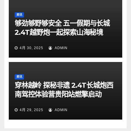
资讯
够劲够野够安全 五一假期与长城
2.4T越野炮一起探索山海秘境
4月 30, 2025
ADMIN
资讯
穿林越岭 探秘非遗 2.4T长城炮西
南驾控体验营贵阳站燃擎启动
4月 29, 2025
ADMIN