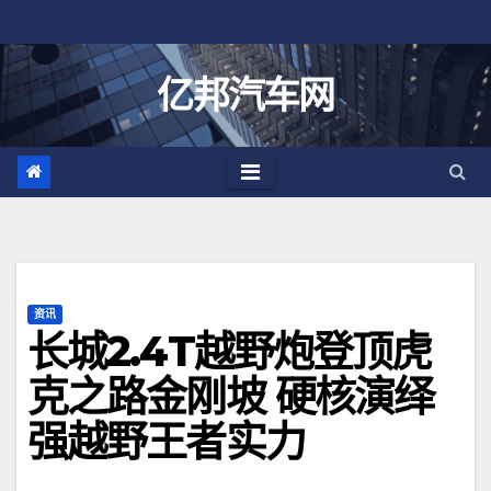
跳
至
内
亿邦汽车网
容
资讯
长城2.4T越野炮登顶虎
克之路金刚坡 硬核演绎
强越野王者实力