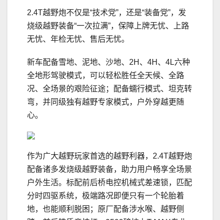
2.4T越野炮不仅是“技术党”，还是“装备党”，发
烧级越野装备“一次拉满”，保障上牌无忧、上路
无忧、年检无忧、售后无忧。
新车配备雪地、泥地、沙地、2H、4H、4L六种
全地形驾驶模式，可以轻松胜任全天候、全路
况、全场景的艰险征途；配备蠕行模式、坦克转
弯，并同级独有越野专家模式，户外穿越更随
心。
作为广大越野玩家首选的越野利器，2.4T越野炮
配备诸多发烧级越野装备，助力用户畅享全场景
户外生活。标配前后桥电控机械式差速锁，匹配
分时四驱系统，极端路况即便只有一个轮胎着
地，也能顺利脱困；原厂配备涉水喉、越野侧