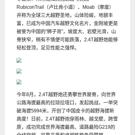
RubiconTrail（卢比肯小道）、Moab（摩崖）
并称为全球三大越野圣地，山体险峻、地貌丰
富，已成为中国汽车越野文化名片，金刚坡更是
被誉为中国的“狮子背”，坡度大、岩壁光滑，山
脊狭窄，稍有不慎便可能跌落，2.4T越野炮能够
轻松登顶，足见性能之强悍。
今年8月，2.4T越野炮还勇攀世界屋脊，向世界
公路海拔最高的拉琼拉垭口，发起挑战，一举突
破海拔5994米，开创了中国皮卡的越野海拔新
高度！日前，2.4T越野炮穿雨林、越戈壁、跨雪
原，成功完成世界海拔最高、道路最险G219的