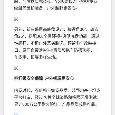
踏、前后铁质竞技杠、9500磅拉力T-MAX专业
绞盘等硬核装备，户外越野更省心。
另外，新车采用高底盘设计，接近角30°、离去
角26°，搭配360全景环视+透明底盘功能，通过
性超强，不惧户外恶劣路况。预留多个改装接
口，原厂自带3吨拖挂资质和拖车防摆功能，一
车多用，拓展多样生活。
标杆级安全保障
户外畅玩更安心
内卷时代，卷价格不如卷品质。越野炮基于坦克
平台打造，经过76种全球道路和极限环境测试，
累计600万公里耐久验证，产品品质成熟可靠。