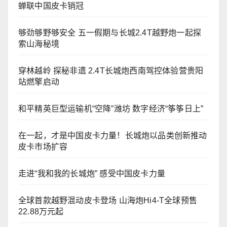
蝉联中国皮卡销冠
够劲够野够安全 五一假期与长城2.4T越野炮一起探
索山海秘境
穿林越岭 探秘非遗 2.4T长城炮西南驾控体验营贵阳
站燃擎启动
和平精英巨型运输机“空降”潍坊 数字经济“筝筝日上”
在一起，才是中国皮卡力量！长城炮以品类创新推动
皮卡市场扩容
走进“我和我的长城炮” 感受中国皮卡力量
全球首款越野混动皮卡登场 山海炮Hi4-T全球预售
22.88万元起