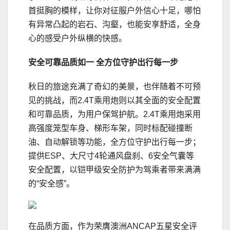
首挺胸的模样，让你对征服户外信心十足，哪怕
有异常凸起的岩石、沟壑，也能安享舒适，全身
心的感受户外纵横的快感。
安全可靠品质如一
全方位守护出行
每一步
秋日的旅途充满了奇幻的美景，也伴随着不可预
见的挑战，而2.4T乘用炮则以其全面的安全配置
和可靠品质，为用户保驾护航。2.4T乘用炮采用
高强度笼型车身、梯形车架，同时标配碰撞断
油、自动解锁等功能，全方位守护出行每一步；
提供ESP、大尺寸4轮通风盘刹、6安全气囊等
安全配置，以铠甲级安全防护为驾乘者带来满满
的“安全感”。
在品质方面，作为荣膺澳洲ANCAP五星安全评