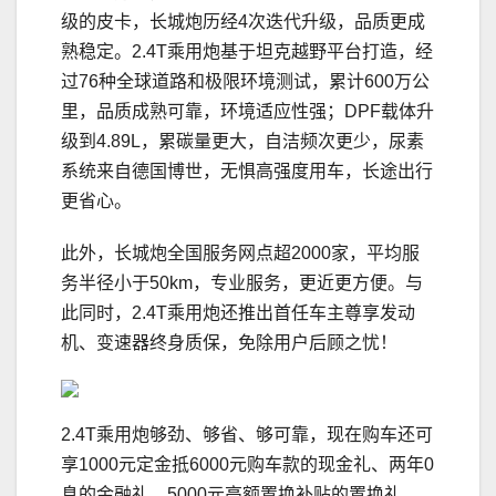
级的皮卡，长城炮历经4次迭代升级，品质更成
熟稳定。2.4T乘用炮基于坦克越野平台打造，经
过76种全球道路和极限环境测试，累计600万公
里，品质成熟可靠，环境适应性强；DPF载体升
级到4.89L，累碳量更大，自洁频次更少，尿素
系统来自德国博世，无惧高强度用车，长途出行
更省心。
此外，长城炮全国服务网点超2000家，平均服
务半径小于50km，专业服务，更近更方便。与
此同时，2.4T乘用炮还推出首任车主尊享发动
机、变速器终身质保，免除用户后顾之忧！
2.4T乘用炮够劲、够省、够可靠，现在购车还可
享1000元定金抵6000元购车款的现金礼、两年0
息的金融礼、5000元高额置换补贴的置换礼，