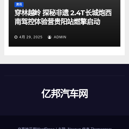
资讯
穿林越岭 探秘非遗 2.4T长城炮西
南驾控体验营贵阳站燃擎启动
4月 29, 2025
ADMIN
亿邦汽车网