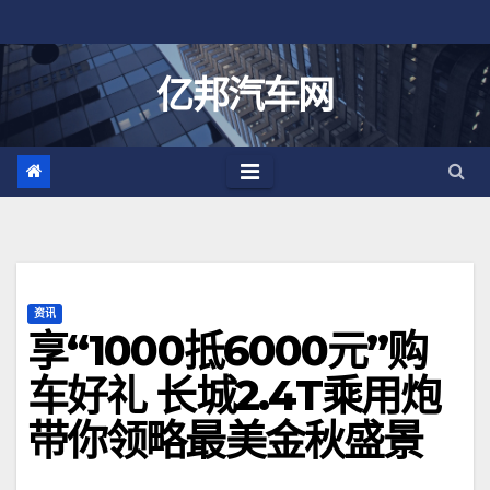
跳
至
内
亿邦汽车网
容
资讯
享“1000抵6000元”购
车好礼 长城2.4T乘用炮
带你领略最美金秋盛景