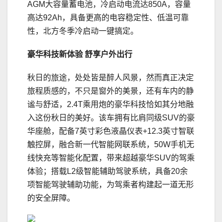
AGM大容量蓄电池，冷启动电流达850A，容量
高达92Ah，具备更高的电容稳定性、低温可靠
性，北方冬季冷启动一键搞定。
豪华
科技
新体验
舒享
户外
出行
秋日的旅途，处处皆是醉人风景，然而真正决定
旅程质感的，不只是窗外的美景，还有车内的静
谧与舒适，2.4T乘用炮的豪华科技恰如其分地融
入这份秋日的美好。该车拥有比肩同级SUV的豪
华座舱，配备7英寸彩色液晶仪表+12.3英寸智联
触控屏，融合新一代智能网联系统，50W手机无
线快充等智能化配置，带来超越豪华SUV的驾乘
体验；搭载L2级智能辅助驾驶系统，具备20余
项智能驾驶辅助功能，为驾乘者构建起一道无形
的安全屏障。