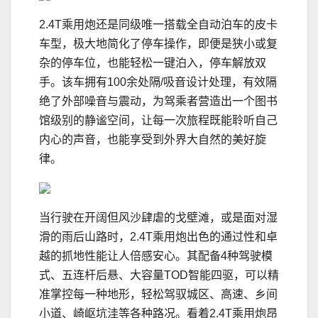
2.4T乘用炮还是同级唯一搭载全自动泊车的皮卡
车型，极大地简化了停车操作，即便是狭小或复
杂的停车位，也能轻松一键泊入，停车解放双
手。该车拥有100余处隔/吸音设计处理，有效隔
绝了外部噪音与震动，为驾乘者营造出一个图书
馆级别的静谧空间，让每一次旅程既能聆听自己
内心的声音，也能享受到外界大自然的美好旋
律。
当行驶在开阔但风沙肆虐的戈壁滩，或是面对湿
滑的雨后山路时，2.4T乘用炮出色的通过性和卓
越的抓地性能让人倍感安心。其配备4种驾驶模
式、五连杆后悬、大容量TOD智能四驱，可以精
准掌控每一种地形，轻松驾驭城区、高速、乡间
小道、崎岖坑洼等各种路况。看着2.4T乘用炮昂