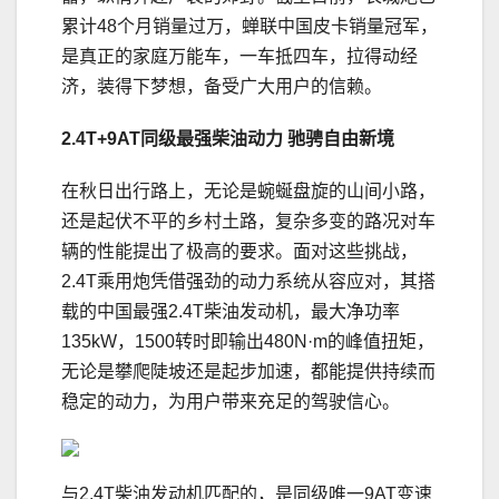
累计48个月销量过万，蝉联中国皮卡销量冠军，
是真正的家庭万能车，一车抵四车，拉得动经
济，装得下梦想，备受广大用户的信赖。
2.4T+9AT同级最强柴油动力
驰骋自由新境
在秋日出行路上，无论是蜿蜒盘旋的山间小路，
还是起伏不平的乡村土路，复杂多变的路况对车
辆的性能提出了极高的要求。面对这些挑战，
2.4T乘用炮凭借强劲的动力系统从容应对，其搭
载的中国最强2.4T柴油发动机，最大净功率
135kW，1500转时即输出480N·m的峰值扭矩，
无论是攀爬陡坡还是起步加速，都能提供持续而
稳定的动力，为用户带来充足的驾驶信心。
与2.4T柴油发动机匹配的，是同级唯一9AT变速