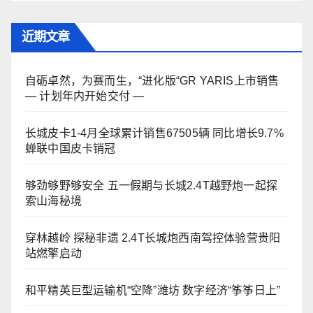
近期文章
自砺卓然，为赛而生，“进化版“GR YARIS上市销售
— 计划年内开始交付 —
长城皮卡1-4月全球累计销售67505辆 同比增长9.7%
蝉联中国皮卡销冠
够劲够野够安全 五一假期与长城2.4T越野炮一起探
索山海秘境
穿林越岭 探秘非遗 2.4T长城炮西南驾控体验营贵阳
站燃擎启动
和平精英巨型运输机“空降”潍坊 数字经济“筝筝日上”