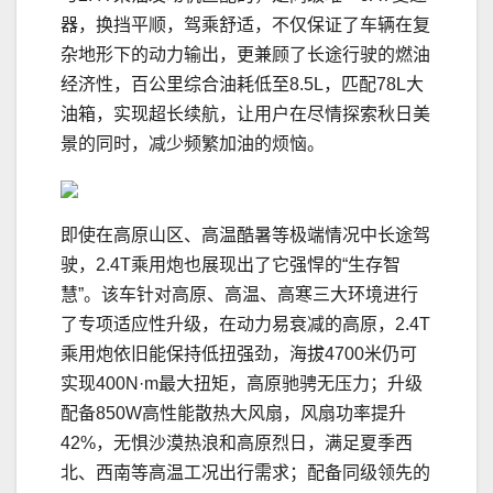
器，换挡平顺，驾乘舒适，不仅保证了车辆在复
杂地形下的动力输出，更兼顾了长途行驶的燃油
经济性，百公里综合油耗低至8.5L，匹配78L大
油箱，实现超长续航，让用户在尽情探索秋日美
景的同时，减少频繁加油的烦恼。
即使在高原山区、高温酷暑等极端情况中长途驾
驶，2.4T乘用炮也展现出了它强悍的“生存智
慧”。该车针对高原、高温、高寒三大环境进行
了专项适应性升级，在动力易衰减的高原，2.4T
乘用炮依旧能保持低扭强劲，海拔4700米仍可
实现400N·m最大扭矩，高原驰骋无压力；升级
配备850W高性能散热大风扇，风扇功率提升
42%，无惧沙漠热浪和高原烈日，满足夏季西
北、西南等高温工况出行需求；配备同级领先的