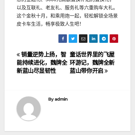
以及互联礼、老友礼、服务礼等六重购车大礼。
这个金秋十月，和乘用炮一起，轻松解锁全场景
皮卡车生活，畅享极致人生吧！
文
销量逆势上扬，智
童话世界里的飞屋
能持续进化，魏牌全
环游记，魏牌全新
章
新蓝山尽显韧性
蓝山带你开启
导
航
By
admin