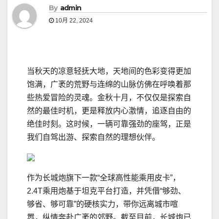
By
admin
10月 22, 2024
当秋天的凉意轻抚大地，天地间的色彩变得更加
饱满，广袤的荒野与连绵的山脉仿佛在呼唤着那
些热爱冒险的灵魂。金秋十月，不仅仅是探索自
然的最佳时机，更是释放内心激情，追逐自由的
绝佳时刻。这时候，一辆可靠强劲的座驾，正是
我们自驾出游、探索自然的理想伙伴。
作为长城炮旗下一款“全球高性能乘用皮卡”，
2.4T乘用炮基于坦克平台打造，并凭借“够劲、
够省、够可靠”的硬核实力，带你远离城市喧
嚣，纵情奔赴广袤的郊野。截至目前，长城炮已