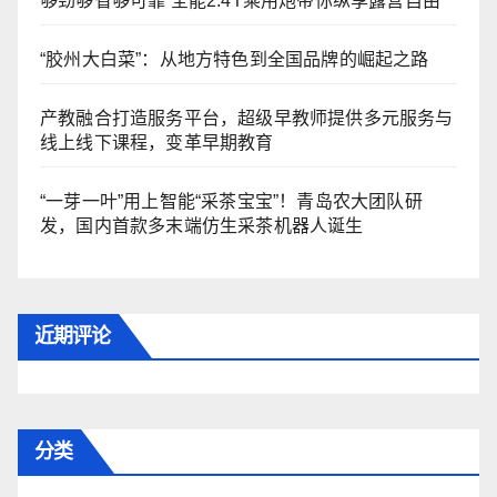
够劲够省够可靠 全能2.4T乘用炮带你纵享露营自由
“胶州大白菜”：从地方特色到全国品牌的崛起之路
产教融合打造服务平台，超级早教师提供多元服务与
线上线下课程，变革早期教育
“一芽一叶”用上智能“采茶宝宝”！青岛农大团队研
发，国内首款多末端仿生采茶机器人诞生
近期评论
分类