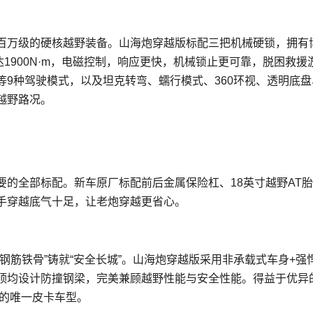
百万级的硬核越野装备。山海炮穿越版标配三把机械硬锁，拥有
达1900N·m，电磁控制，响应更快，机械锁止更可靠，脱困救援
9种驾驶模式，以及坦克转弯、蠕行模式、360环视、透明底盘
越野路况。
的全部标配。新车原厂标配前后金属保险杠、18英寸越野AT
手穿越底气十足，让老炮穿越更省心。
钢筋铁骨”铸就“安全长城”。山海炮穿越版采用非承载式车身+强
车顶均设计防撞钢梁，完美兼顾越野性能与安全性能。得益于优异
奖的唯一皮卡车型。