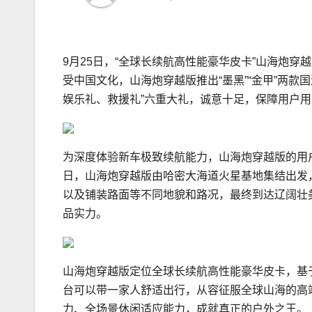
9月25日，“全球长续航高性能豪华皮卡”山海炮穿
受中国文化，山海炮穿越版推出“墨黑”“金甲”两
娱乐礼、救援礼”六重大礼，诚意十足，保障用户
为深度体验新车极致续航能力，山海炮穿越版的用户正式
日，山海炮穿越版由哈密大海道火星基地集结出发
以及铺装路面等不同地貌和路况，最终到达辽阔壮美
品实力。
山海炮穿越版定位全球长续航高性能豪华皮卡，基
台可以带一家人舒适出行，从容征服全球山海的高
力、全场景休闲适应能力，成就真正的户外之王。