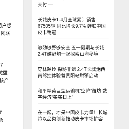
交付 —
长城皮卡1-4月全球累计销售
用户感
67505辆 同比增长9.7% 蝉联中国
皮卡销冠
、网联
够劲够野够安全 五一假期与长城
2.4T越野炮一起探索山海秘境
7
穿林越岭 探秘非遗 2.4T长城炮西
戈壁
南驾控体验营贵阳站燃擎启动
核产
和平精英巨型运输机“空降”潍坊 数
字经济“筝筝日上”
是一
在一起，才是中国皮卡力量！长城
炮以品类创新推动皮卡市场扩容
能