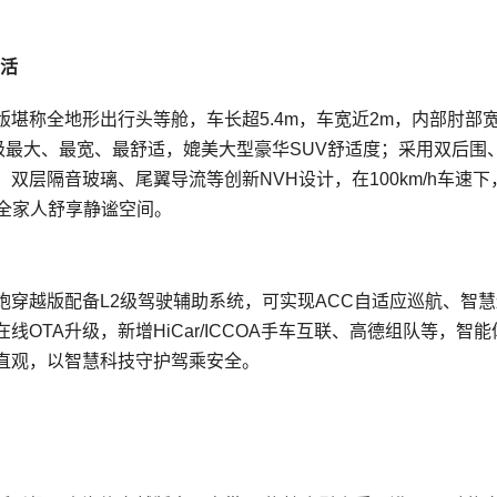
活
堪称全地形出行头等舱，车长超5.4m，车宽近2m，内部肘部
同级最大、最宽、最舒适，媲美大型豪华SUV舒适度；采用双后围
层隔音玻璃、尾翼导流等创新NVH设计，在100km/h车速下
让全家人舒享静谧空间。
穿越版配备L2级驾驶辅助系统，可实现ACC自适应巡航、智慧
OTA升级，新增HiCar/ICCOA手车互联、高德组队等，智能
直观，以智慧科技守护驾乘安全。