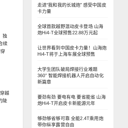
走进“我和我的长城炮” 感受中国皮
卡力量
全球首款越野混动皮卡登场 山海
炮Hi4-T全球预售22.88万元起
、独
合续
让世界看到中国皮卡力量！山海炮
的穿
Hi4-T将于上海车展全球预售
大学生团队破局焊接行业难题
360° 智能焊接机器人开启自动化
新篇章
，穿越
要劲有劲 要电有电 要省能省 山海
的陡
炮Hi4-T开启皮卡新能源元年
够劲够省够可靠 全能2.4T乘用炮
带你纵享露营自由