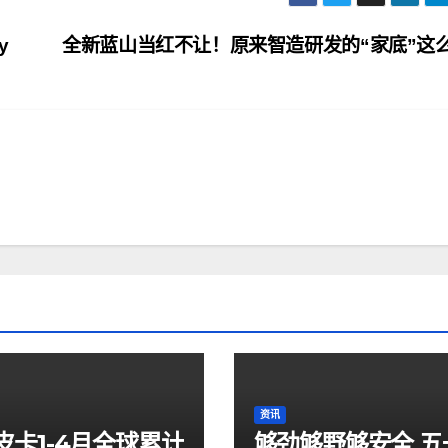
y
全新蓝山当红不让！原来智造研发的“家底”这
资讯
皮卡1-4月全球累计
够劲够野够安全 五