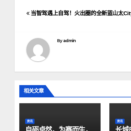
文
当智驾遇上自驾！火出圈的全新蓝山太Cit
章
导
By
admin
航
相关文章
资讯
资讯
自砺卓然，为赛而生，
长城