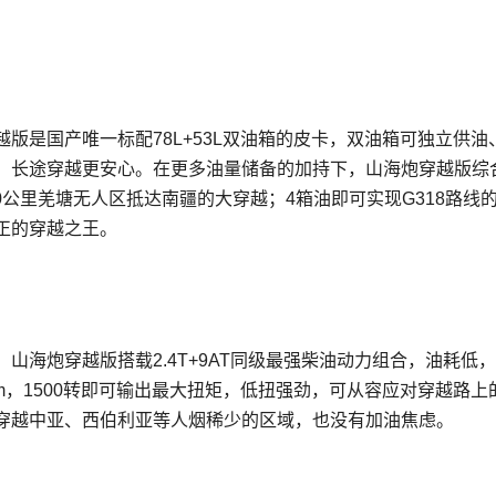
版是国产唯一标配78L+53L双油箱的皮卡，双油箱可独立供油
，长途穿越更安心。在更多油量储备的加持下，山海炮穿越版综
00公里羌塘无人区抵达南疆的大穿越；4箱油即可实现G318路线
真正的穿越之王。
山海炮穿越版搭载2.4T+9AT同级最强柴油动力组合，油耗低
N·m，1500转即可输出最大扭矩，低扭强劲，可从容应对穿越路上
穿越中亚、西伯利亚等人烟稀少的区域，也没有加油焦虑。