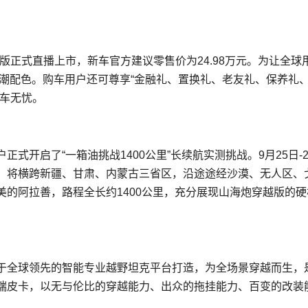
越版正式直播上市，新车官方建议零售价为24.98万元。为让全球
款国潮配色。购车用户还可尊享“金融礼、置换礼、老友礼、保养礼
用车无忧。
开启了“一箱油挑战1400公里”长续航实测挑战。9月25日-2
，将横跨新疆、甘肃、内蒙古三省区，沿途途经沙漠、无人区、
的阿拉善，路程全长约1400公里，充分展现山海炮穿越版的硬
于全球领先的智能专业越野坦克平台打造，为全场景穿越而生，
端皮卡，以无与伦比的穿越能力、出众的拖挂能力、百变的改装