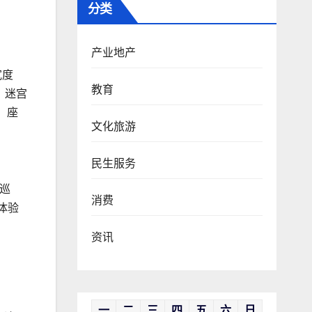
分类
产业地产
宽度
教育
、迷宫
，座
文化旅游
民生服务
巡
消费
体验
资讯
一
二
三
四
五
六
日