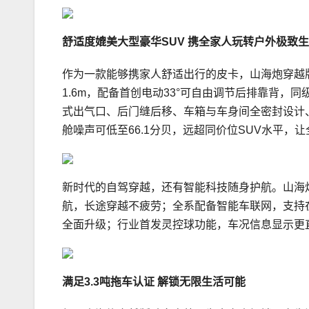
舒适度媲美大型豪华
SUV
携全家人玩转户外极致生
作为一款能够携家人舒适出行的皮卡，山海炮穿越版
1.6m，配备首创电动33°可自由调节后排靠背，
式出气口、后门缝后移、车箱与车身间全密封设计、双
舱噪声可低至66.1分贝，远超同价位SUV水平，
新时代的自驾穿越，还有智能科技随身护航。山海炮
航，长途穿越不疲劳；全系配备智能车联网，支持在线
全面升级；行业首发灵控球功能，车况信息显示更
满足
3.3
吨拖车认证
解锁无限生活可能