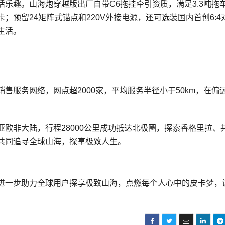
乐趣。山海炮穿越版出厂自带C6拖挂牵引资质，满足3.3吨拖
预留24矩阵式锚点和220V外接电源，还可选装国内首创6:4
生活。
售服务网络，网点超2000家，平均服务半径小于50km，在偏
欧非大陆，行程28000公里成功抵达北极圈，探索香格里拉、
共同追寻全球山海，探享极致人生。
进一步助力全球用户探享极致山海，点燃每个人心中的皮卡梦，