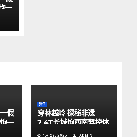
野炮一
资讯
五一假
穿林越岭 探秘非遗
野炮一
2.4T长城炮西南驾控体
验营贵阳站燃擎启动
4月 29, 2025
ADMIN