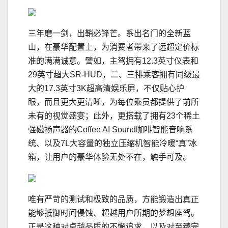
三年磨一剑，出鞘必锋芒。系出名门的全新蓝
山，在豪华配置上，为消费者带来了远超定价标
准的满满诚意。譬如，主驾拥有12.3英寸仪表和
29英寸超大SR-HUD，二、三排乘客拥有同级最
大的17.3英寸3K超高清娱乐屏，不仅贴心护
眼，而且更大更清晰，为每位乘员都提供了前所
未有的视觉盛宴；此外，更搭载了拥有23个稀土
强磁扬声器的Coffee AI Sound咖啡智能音响系
统、以及7L大容量的独立压缩机智能冷暖“真”冰
箱，让用户的豪华体验无处不在，触手可及。
唯有严苛的测试和极致的品质，方能锻造出真正
能够抵御时间侵蚀、超越用户所期的梦想座驾。
正是这种对卓越品质的不懈追求，以及对至臻完