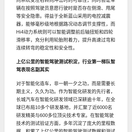
向系统受左右转向冲击时的可靠性，同时验证车
辆在按照驾驶员意愿行驶时是否存在侧滑、甩尾
等安全隐患。得益于全新蓝山采用的电控减震
器，能够毫秒级地根据路况动态调节支撑性，而
Hi4动力系统则可以智能调整前后轴扭矩和四轮
滑移率，充分利用轮胎附着力，提升高速过弯和
连续转弯的稳定性和安全性。
上亿公里的智能驾驶测试
积淀，行业第一梯队
智
驾表现
名副其实
对于智能化造车，非一朝一夕之功，而是需要长
期主义，久久为功。作为智能化研发的先行者，
长城汽车在智能化研发领域已深耕逾十年，在全
球已布局10多个研发基地，并汇聚了近6000名
研发精英与600多位顶尖技术专家。在智能驾驶
技术的测试验证方面，多年沉淀了庞大的里程数
据、积累了上亿公里的智能驾驶测试数据和测试