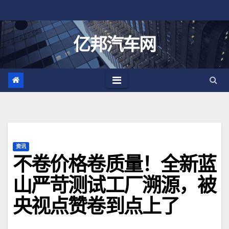
跳
至
内
亿邦汽车网
容
资讯
不卷价格卷质量！全新蓝
山严苛测试工厂溯源，被
央视点赞卷到点上了