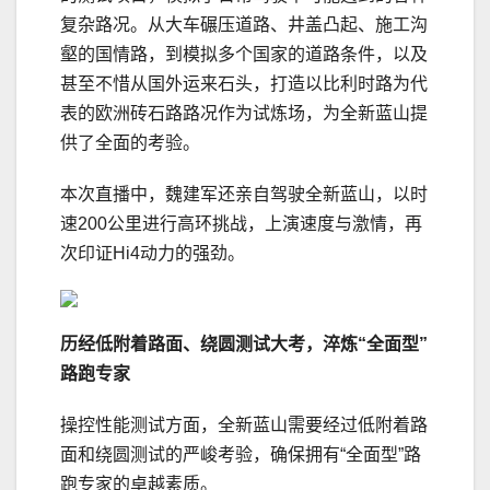
复杂路况。从大车碾压道路、井盖凸起、施工沟
壑的国情路，到模拟多个国家的道路条件，以及
甚至不惜从国外运来石头，打造以比利时路为代
表的欧洲砖石路路况作为试炼场，为全新蓝山提
供了全面的考验。
本次直播中，魏建军还亲自驾驶全新蓝山，以时
速200公里进行高环挑战，上演速度与激情，再
次印证Hi4动力的强劲。
历经
低
附着路面
、
绕圆测试
大考
，
淬炼
“全面
型
”
路跑专家
操控性能测试方面，全新蓝山需要经过低附着路
面和绕圆测试的严峻考验，确保拥有“全面型”路
跑专家的卓越素质。