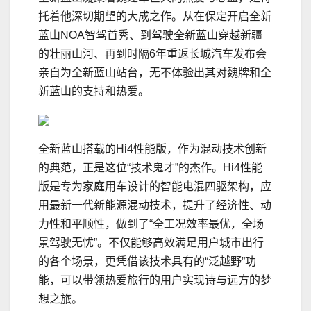
托着他深切期望的大成之作。从在保定开启全新
蓝山NOA智驾首秀、到驾驶全新蓝山穿越新疆
的壮丽山河、再到时隔6年重返长城汽车发布会
亲自为全新蓝山站台，无不体验出其对魏牌和全
新蓝山的支持和热爱。
全新蓝山搭载的Hi4性能版，作为混动技术创新
的典范，正是这位“技术鬼才”的杰作。Hi4性能
版是专为家庭用车设计的智能电混四驱架构，应
用最新一代新能源混动技术，提升了经济性、动
力性和平顺性，做到了“全工况效率最优，全场
景驾驶无忧”。不仅能够高效满足用户城市出行
的各个场景，更凭借该技术具有的“泛越野”功
能，可以带领热爱旅行的用户实现诗与远方的梦
想之旅。