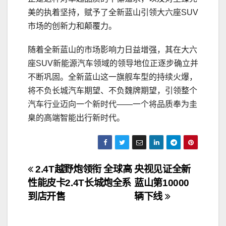
美的执着坚持，赋予了全新蓝山引领大六座SUV
市场的创新力和颠覆力。
随着全新蓝山的市场影响力日益增强，其在大六
座SUV新能源汽车领域的领导地位正逐步确立并
不断巩固。全新蓝山这一旗舰车型的持续火爆，
将不负长城汽车期望、不负魏牌期望，引领整个
汽车行业迈向一个新时代——一个将品质奉为圭
臬的高端智能出行新时代。
文
2.4T越野炮领衔 全球高
央视见证全新
性能皮卡2.4T长城炮全系
蓝山第10000
章
到店开售
辆下线
导