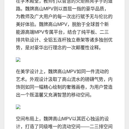
在学术殿堂，教师们以智慧的火炬照亮学子的道
路。魏牌高山MPV则以首屈一指的豪华品质，
为教师及广大用户的每一次出行赋予无与伦比的
美好体验。魏牌高山MPV，脱胎于全球首个新
能源高端MPV专属平台，结合了纯平板、二三
排共轨设计、全铝五连杆独立悬架等诸多独创优
势，是对豪华出行理念的一次颠覆性诠释。
在美学设计上，魏牌高山MPV如同一件流动的
艺术。外观设计汲取了高山流水的磅礴气势，内
饰则如同一幅精心绘制的奢雅画卷，为用户营造
出一个既温馨又充满智慧的移动空间。
空间布局上，魏牌高山MPV以其匠心独运的设
计，打造了同级唯一的流动空间——二三排空间