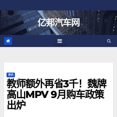
跳
至
内
亿邦汽车网
容
资讯
教师额外再省3千！魏牌
高山MPV 9月购车政策
出炉