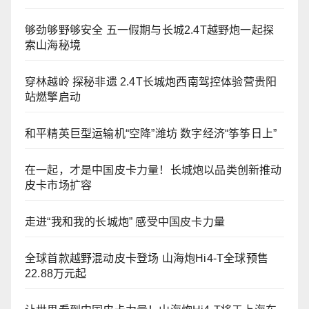
够劲够野够安全 五一假期与长城2.4T越野炮一起探
索山海秘境
穿林越岭 探秘非遗 2.4T长城炮西南驾控体验营贵阳
站燃擎启动
和平精英巨型运输机“空降”潍坊 数字经济“筝筝日上”
在一起，才是中国皮卡力量！长城炮以品类创新推动
皮卡市场扩容
走进“我和我的长城炮” 感受中国皮卡力量
全球首款越野混动皮卡登场 山海炮Hi4-T全球预售
22.88万元起