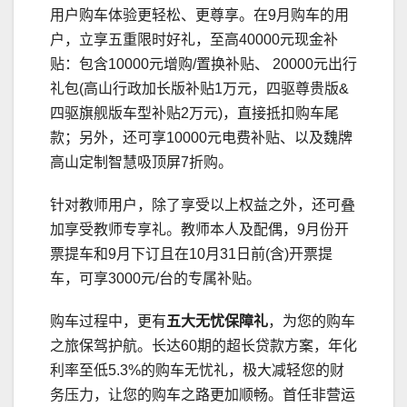
用户购车体验更轻松、更尊享。在9月购车的用
户，立享五重限时好礼，至高40000元现金补
贴：包含10000元增购/置换补贴、 20000元出行
礼包(高山行政加长版补贴1万元，四驱尊贵版&
四驱旗舰版车型补贴2万元)，直接抵扣购车尾
款；另外，还可享10000元电费补贴、以及魏牌
高山定制智慧吸顶屏7折购。
针对教师用户，除了享受以上权益之外，还可叠
加享受教师专享礼。教师本人及配偶，9月份开
票提车和9月下订且在10月31日前(含)开票提
车，可享3000元/台的专属补贴。
购车过程中，更有
五大无忧保障礼
，为您的购车
之旅保驾护航。长达60期的超长贷款方案，年化
利率至低5.3%的购车无忧礼，极大减轻您的财
务压力，让您的购车之路更加顺畅。首任非营运