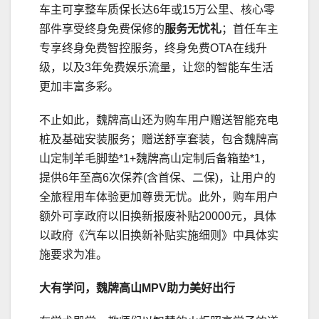
车主可享整车质保长达6年或15万公里、核心零
部件享受终身免费保修的
服务无忧礼
；首任车主
专享终身免费智控服务，终身免费OTA在线升
级，以及3年免费娱乐流量，让您的智能车生活
更加丰富多彩。
不止如此，魏牌高山还为购车用户赠送智能充电
桩及基础安装服务；赠送舒享套装，包含魏牌高
山定制羊毛脚垫*1+魏牌高山定制后备箱垫*1，
提供6年至高6次保养(含首保、二保)，让用户的
全旅程用车体验更加尊贵无忧。此外，购车用户
额外可享政府以旧换新报废补贴20000元，具体
以政府《汽车以旧换新补贴实施细则》中具体实
施要求为准。
大有学问
，
魏牌高山
MPV
助力美好出行