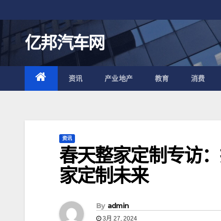
跳
至
内
亿邦汽车网
容
资讯
产业地产
教育
消费
资讯
春天整家定制专访：
家定制未来
By
admin
3月 27, 2024