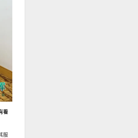
有看
其服