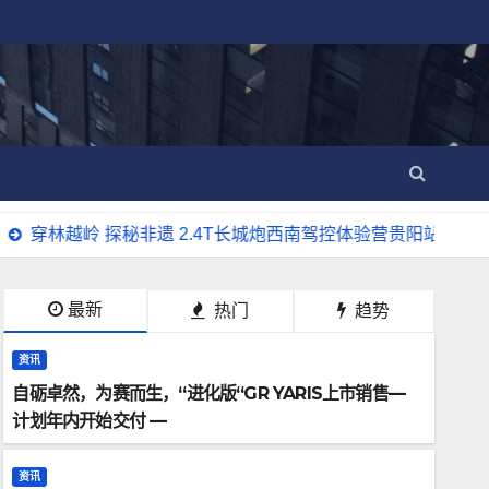
岭 探秘非遗 2.4T长城炮西南驾控体验营贵阳站燃擎启动
最新
热门
趋势
资讯
自砺卓然，为赛而生，“进化版“GR YARIS上市销售—
计划年内开始交付 —
资讯