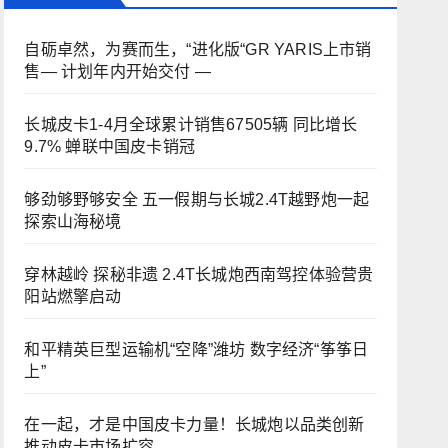
自砺卓然，为赛而生，“进化版“GR YARIS上市销
售— 计划年内开始交付 —
长城皮卡1-4月全球累计销售67505辆 同比增长
9.7% 蝉联中国皮卡销冠
够劲够野够安全 五一假期与长城2.4T越野炮一起
探索山海秘境
穿林越岭 探秘非遗 2.4T长城炮西南驾控体验营贵
阳站燃擎启动
和平精英巨型运输机“空降”潍坊 数字经济“筝筝日
上”
在一起，才是中国皮卡力量！长城炮以品类创新
推动皮卡市场扩容