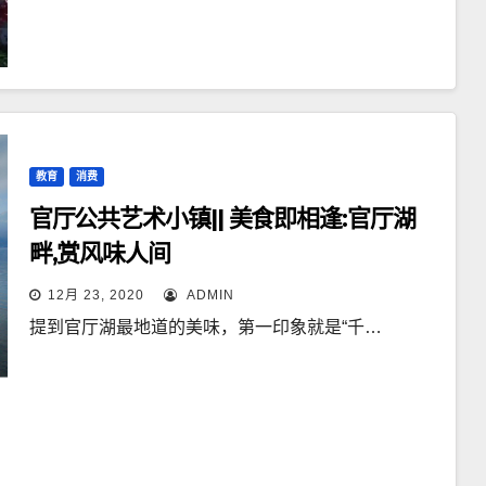
教育
消费
官厅公共艺术小镇|| 美食即相逢:官厅湖
畔,赏风味人间
12月 23, 2020
ADMIN
提到官厅湖最地道的美味，第一印象就是“千…