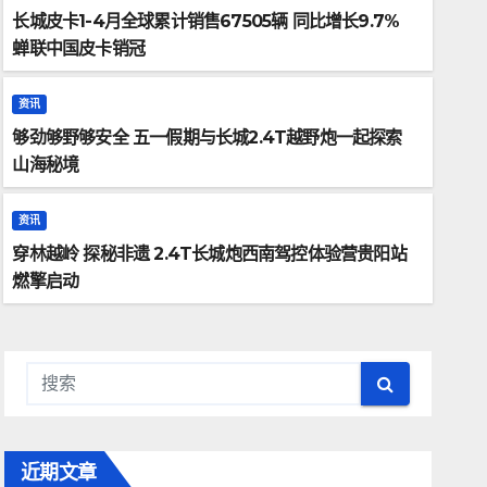
长城皮卡1-4月全球累计销售67505辆 同比增长9.7%
蝉联中国皮卡销冠
资讯
够劲够野够安全 五一假期与长城2.4T越野炮一起探索
安全 五一假期与长城2.4T越野
山海秘境
资讯
穿林越岭 探秘非遗 2.4T长城炮西南驾控体验营贵阳站
ADMIN
燃擎启动
近期文章