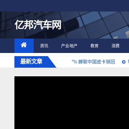
跳
至
内
亿邦汽车网
容
资讯
产业地产
教育
消费
最新文章
售67505辆 同比增长9.7% 蝉联中国皮卡销冠
够劲够野够