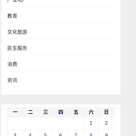
教育
文化旅游
民生服务
消费
资讯
一
二
三
四
五
六
日
1
2
3
4
5
6
7
8
9