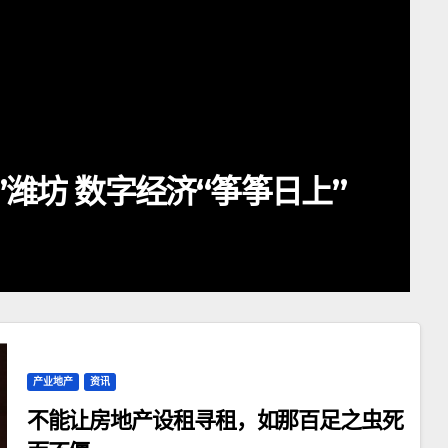
资讯
 同比增长9.7%
够劲够野够
山海秘境
4月 30, 2025
产业地产
资讯
不能让房地产设租寻租，如那百足之虫死